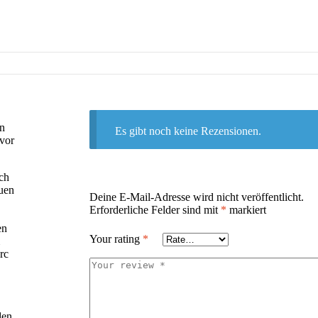
in
Es gibt noch keine Rezensionen.
vor
ch
uen
Deine E-Mail-Adresse wird nicht veröffentlicht.
Erforderliche Felder sind mit
*
markiert
en
Your rating
*
rc
den,