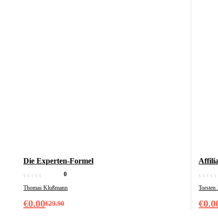
Die Experten-Formel
Affil
0
Thomas Klußmann
Torsten 
€
0.00
€
0.0
€
29.90
Ursprünglicher
Aktueller
Ursp
Aktu