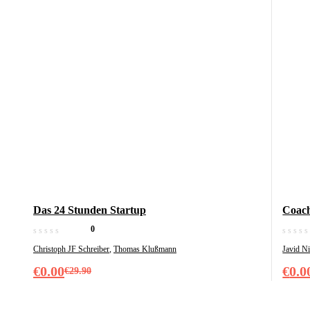
Das 24 Stunden Startup
Coach
0
Christoph JF Schreiber
,
Thomas Klußmann
Javid N
€
0.00
€
0.0
€
29.90
Ursprünglicher
Aktueller
Ursp
Aktu
Preis
Preis
Prei
Prei