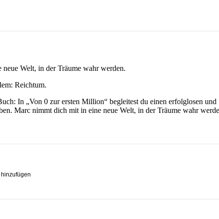
ine neue Welt, in der Träume wahr werden.
llem: Reichtum.
h: ​In „Von 0 zur ersten Million“ begleitest du einen erfolglosen und
n.​ Marc nimmt dich mit in eine neue Welt, in der Träume wahr werde
Ursprünglic
Aktueller
€
0.00
€
18.90
Ursprünglic
Aktueller
€
0.00
€
99.99
Preis
Preis
Preis
Preis
war:
ist:
war:
ist:
€18.90
€0.00.
 hinzufügen
€99.99
€0.00.