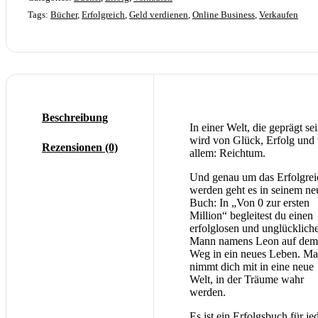
Tags:
Bücher
,
Erfolgreich
,
Geld verdienen
,
Online Business
,
Verkaufen
Beschreibung
In einer Welt, die geprägt se
wird von Glück, Erfolg und 
Rezensionen (0)
allem: Reichtum.
Und genau um das Erfolgrei
werden geht es in seinem ne
Buch: ​In „Von 0 zur ersten
Million“ begleitest du einen
erfolglosen und unglücklich
Mann namens Leon auf dem
Weg in ein neues Leben.​ Ma
nimmt dich mit in eine neue
Welt, in der Träume wahr
werden.
Es ist ein Erfolgsbuch für je