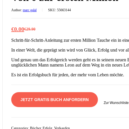
Author:
marc galal
SKU:
55663144
€
0.00
€
29.90
Ursprünglicher
Aktueller
Preis
Preis
Schritt-für-Schritt-Anleitung zur ersten Million Tauche ein in e
war:
ist:
In einer Welt, die geprägt sein wird von Glück, Erfolg und vor a
€29.90
€0.00.
Und genau um das Erfolgreich werden geht es in seinem neuen Buc
unglücklichen Mann namens Leon auf dem Weg in ein neues Lebe
Es ist ein Erfolgsbuch für jeden, der mehr vom Leben möchte.
JETZT GRATIS BUCH ANFORDERN
Zur Wunschliste
Categories:
Bücher
,
Erfolg
,
Verkaufen