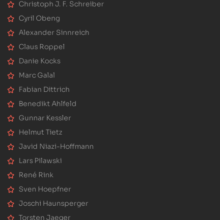
Christoph J. F. Schreiber
Cyril Obeng
Alexander Sinnreich
Claus Roppel
Danie Kocks
Marc Galal
Fabian Dittrich
Benedikt Ahlfeld
Gunnar Kessler
Helmut Tietz
Javid Niazi-Hoffmann
Lars Pilawski
René Rink
Sven Hoepfner
Joschi Haunsperger
Torsten Jaeger