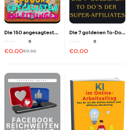
Die 150 angesagtesten
Die 7 goldenen To-Do´s
Ideen für Freebies
der Super-Affiliates
0
0
Mitgliederbereich und
€
0.00
€
0.00
€
9.90
Video-Kurse