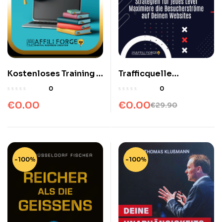
Kostenloses Training –
Trafficquelle
Automatisierte
Instagram & Facebook
0
0
Online-Einnahmen
€
0.00
€
0.00
€
29.90
Kostenloses
Mitgliederbereich und
Video-Kurse
-100%
-100%