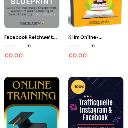
Facebook Reichweiten
KI im Online-
Blueprint – Schritt für
Arbeitsalltag KI – 1×1 |
0
0
Schritt Guide
E-Books
€
0.00
€
0.00
-100%