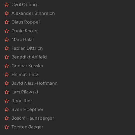
Cyril Obeng
Alexander Sinnreich
Claus Roppel
Danie Kocks
Marc Galal
Fabian Dittrich
Benedikt Ahlfeld
Gunnar Kessler
Helmut Tietz
Javid Niazi-Hoffmann
Lars Pilawski
René Rink
Sven Hoepfner
Joschi Haunsperger
Torsten Jaeger