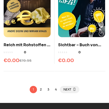
Reich mit Rohstoffen –
Sichtbar – Buch von
André Doerk & Miriam
Hermann Scherer
0
0
Kraus
€
0.00
€
0.00
€
19.95
1
2
3
4
NEXT