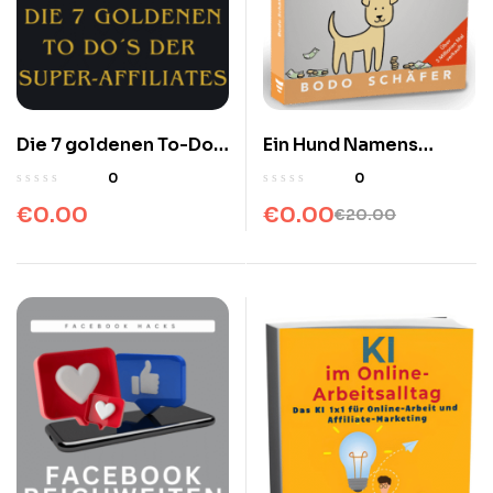
Die 7 goldenen To-Do´s
Ein Hund Namens
der Super-Affiliates
Money von Bodo
0
0
Mitgliederbereich und
Schäfer Buch
€
0.00
€
0.00
€
20.00
Video-Kurse