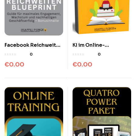
Facebook Reichweiten
KI im Online-
Blueprint – Schritt für
Arbeitsalltag KI – 1×1 |
0
0
Schritt Guide
E-Books
€
0.00
€
0.00