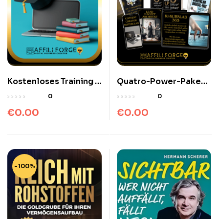
Kostenloses Training –
Quatro-Power-Paket
Automatisierte
Mitgliederbereich und
0
0
Online-Einnahmen
Video-Kurse
€
0.00
€
0.00
Kostenloses
Mitgliederbereich und
Video-Kurse
-100%