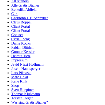
All Authors
Alle Gratis Bücher
Benedikt Ahlfeld
Cart
Christoph J. F. Schreiber
Claus Roppel
Client Portal
Client Portal
Contact
Cyril Obeng
Danie Kocks
Fabian Dittrich
Gunnar Kessler
Helmut Tietz
Impressum
Javid Niazi-Hoffmann
Joschi Haunsperger
Lars Pilawski
Marc Galal
René Rink
Shop
Sven Hoepfner
Thomas Klußmann
Torsten Jaeger
Was sind Gratis Bücher?