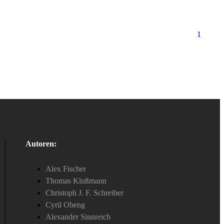
1
Autoren:
Alex Fischer
Thomas Klußmann
Christoph J. F. Schreiber
Cyril Obeng
Alexander Sinnreich