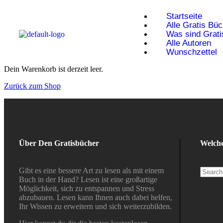
Startseite
Alle Gratis Bü
Was sind Grat
Alle Autoren
Wunschzettel
Dein Warenkorb ist derzeit leer.
Zurück zum Shop
Über Den Gratisbücher
Welche
Gibt es eine bessere Art zu lesen als mit einem
Buch in der Hand? Lesen ist eine großartige
Möglichkeit, sich zu entspannen und Stress
abzubauen. Lesen kann Ihnen auch dabei helfen,
Ihr Wissen zu erweitern und sich weiterzubilden.