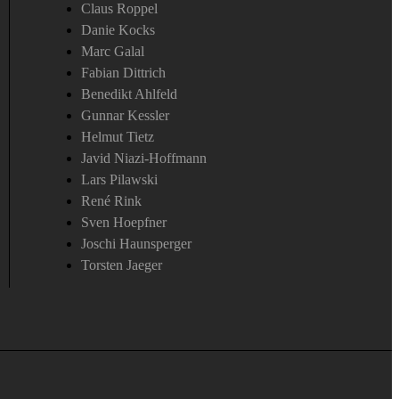
Claus Roppel
Danie Kocks
Marc Galal
Fabian Dittrich
Benedikt Ahlfeld
Gunnar Kessler
Helmut Tietz
Javid Niazi-Hoffmann
Lars Pilawski
René Rink
Sven Hoepfner
Joschi Haunsperger
Torsten Jaeger