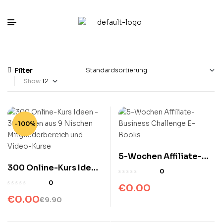
Filter
Show
-100%
5-Wochen Affiliate-
300 Online-Kurs Ideen
Business Challenge E-
0
– 300 Ideen aus 9
Books
0
€
0.00
Nischen
€
0.00
€
9.90
Mitgliederbereich und
Video-Kurse