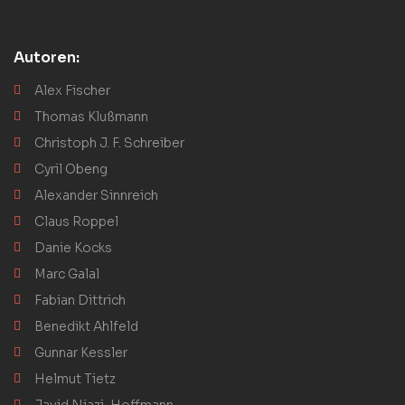
Autoren:
Alex Fischer
Thomas Klußmann
Christoph J. F. Schreiber
Cyril Obeng
Alexander Sinnreich
Claus Roppel
Danie Kocks
Marc Galal
Fabian Dittrich
Benedikt Ahlfeld
Gunnar Kessler
Helmut Tietz
Javid Niazi-Hoffmann