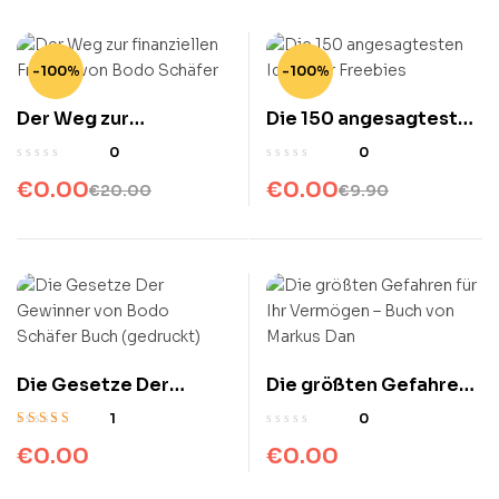
-100%
-100%
Der Weg zur
Die 150 angesagtesten
finanziellen Freiheit
Ideen für Freebies
0
0
von Bodo Schäfer
€
0.00
€
0.00
€
20.00
€
9.90
Die Gesetze Der
Die größten Gefahren
Gewinner von Bodo
für Ihr Vermögen –
1
0
Schäfer Buch
Buch von Markus Dan
Bewertet mit
€
0.00
€
0.00
5.00
von 5
(gedruckt)