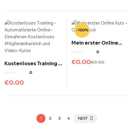
-100%
Mein erster Online
Kurs – Cheat Book
0
€
0.00
€
9.90
Kostenloses Training –
Automatisierte
0
Online-Einnahmen
€
0.00
Kostenloses
Mitgliederbereich und
Video-Kurse
1
2
3
4
NEXT