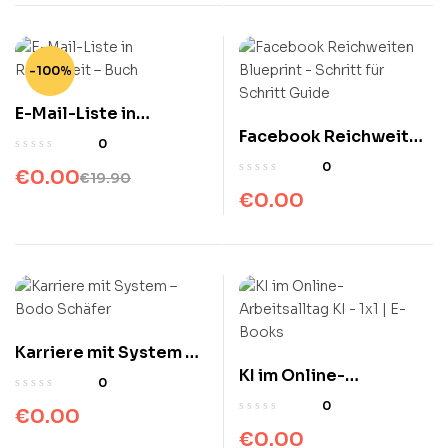
-100%
E-Mail-Liste in
Facebook Reichweiten
Rekordzeit – Buch
0
Blueprint – Schritt für
0
€
0.00
€
19.90
Schritt Guide
€
0.00
Karriere mit System –
KI im Online-
Bodo Schäfer
0
Arbeitsalltag KI – 1×1 |
0
€
0.00
E-Books
€
0.00