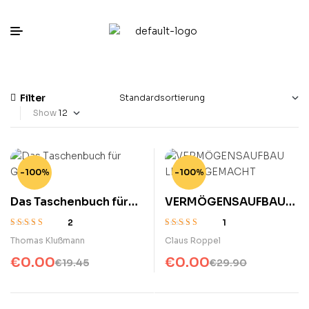
Filter
Show
-100%
-100%
Das Taschenbuch für
VERMÖGENSAUFBAU
Gründer
LEICHT GEMACHT
2
1
Bewertet mit
Bewertet mit
Thomas Klußmann
Claus Roppel
4.00
von 5
4.00
von 5
€
0.00
€
0.00
€
19.45
€
29.90