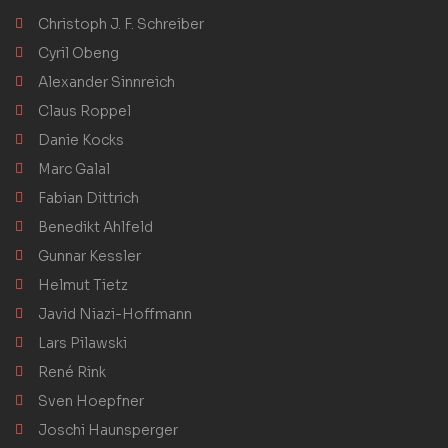
Christoph J. F. Schreiber
Cyril Obeng
Alexander Sinnreich
Claus Roppel
Danie Kocks
Marc Galal
Fabian Dittrich
Benedikt Ahlfeld
Gunnar Kessler
Helmut Tietz
Javid Niazi-Hoffmann
Lars Pilawski
René Rink
Sven Hoepfner
Joschi Haunsperger