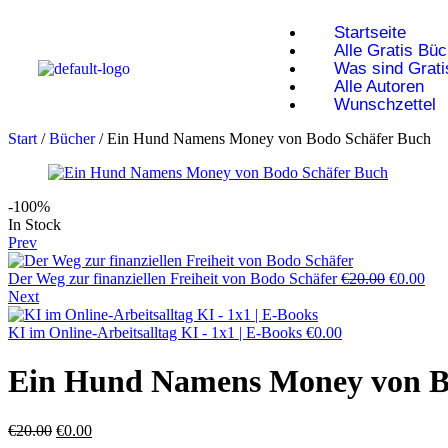
Startseite
Alle Gratis Bü
Was sind Grat
Alle Autoren
Wunschzettel
Start
/
Bücher
/ Ein Hund Namens Money von Bodo Schäfer Buch
-100%
In Stock
Prev
Der Weg zur finanziellen Freiheit von Bodo Schäfer
€
20.00
€
0.00
Next
KI im Online-Arbeitsalltag KI - 1x1 | E-Books
€
0.00
Ein Hund Namens Money von B
€
20.00
€
0.00