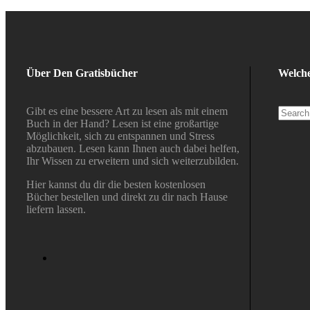
Über Den Gratisbücher
Welche
Gibt es eine bessere Art zu lesen als mit einem
Buch in der Hand? Lesen ist eine großartige
Möglichkeit, sich zu entspannen und Stress
abzubauen. Lesen kann Ihnen auch dabei helfen,
Ihr Wissen zu erweitern und sich weiterzubilden.
Hier kannst du dir die besten kostenlosen
Bücher bestellen und direkt zu dir nach Hause
liefern lassen.