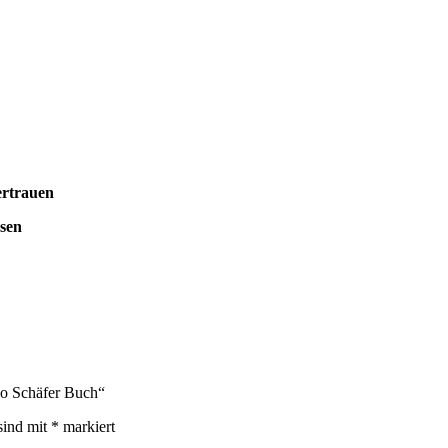
ertrauen
esen
do Schäfer Buch“
sind mit
*
markiert