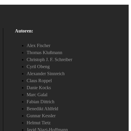
Autoren:
Alex Fischer
Thomas Klußmann
Christoph J. F. Schreiber
Cyril Obeng
Alexander Sinnreich
Claus Roppel
Danie Kocks
Marc Galal
Fabian Dittrich
Benedikt Ahlfeld
Gunnar Kessler
Helmut Tietz
Javid Niazi-Hoffmann