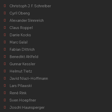
Christoph J. F. Schreiber
Cyril Obeng
Alexander Sinnreich
Claus Roppel
Danie Kocks
Marc Galal
Fabian Dittrich
Benedikt Ahlfeld
Gunnar Kessler
Helmut Tietz
Javid Niazi-Hoffmann
Lars Pilawski
René Rink
Sven Hoepfner
Joschi Haunsperger