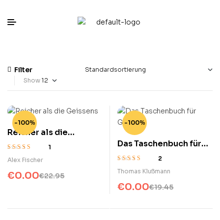
Filter
Show
-100%
-100%
Reicher als die
Das Taschenbuch für
Geissens
1
Gründer
Bewertet
2
Alex Fischer
mit
3.00
Bewertet mit
Thomas Klußmann
€
0.00
von 5
€
22.95
4.00
von 5
€
0.00
€
19.45