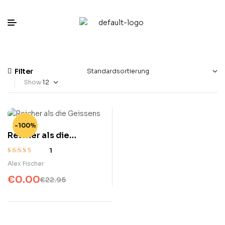
Filter
Show
-100%
Reicher als die
Geissens
1
Bewertet
Alex Fischer
mit
3.00
€
0.00
von 5
€
22.95